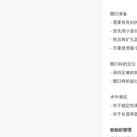
髋臼准备
- 需要有良好
- 首先用小
- 然后将扩
- 尽量使用
髋臼杯的定位
- 保持足够
- 髋臼杯的
术中测试
- 对于稳定
- 对于长度
软组织管理