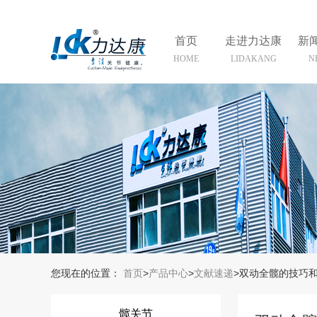
首页
走进力达康
新
HOME
LIDAKANG
N
您现在的位置：
首页
>
产品中心
>
文献速递
>双动全髋的技巧
髋关节