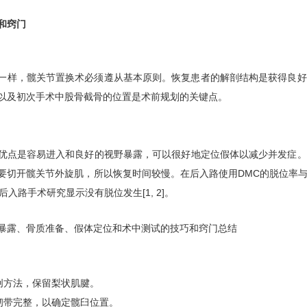
和窍门
A一样，髋关节置换术必须遵从基本原则。恢复患者的解剖结构是获得良
以及初次手术中股骨截骨的位置是术前规划的关键点。
优点是容易进入和良好的视野暴露，可以很好地定位假体以减少并发症。
要切开髋关节外旋肌，所以恢复时间较慢。在后入路使用DMC的脱位率
后入路手术研究显示没有脱位发生[1, 2]。
暴露、骨质准备、假体定位和术中测试的技巧和窍门总结
微创方法，保留梨状肌腱。
横韧带完整，以确定髋臼位置。