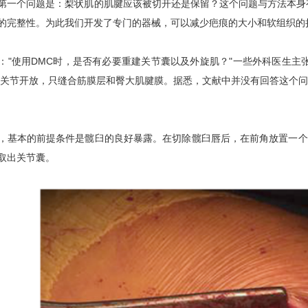
第一个问题是：梨状肌的肌腱应该被切开还是保留？这个问题与方法本身
的完整性。为此我们开发了专门的器械，可以减少疤痕的大小和软组织的
："使用DMC时，是否有必要重建关节囊以及外旋肌？"一些外科医生主张，
et，让关节开放，只缝合筋膜层和臀大肌腱膜。据悉，文献中并没有回答这
，基本的前提条件是髋臼的良好暴露。在切除髋臼唇后，在前角放置一个
取出关节囊。