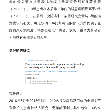
者的骨关节炎指数和视觉模拟量表评分都有显著改善
（P<0.05）。B组患者在术后第一年内的满意度明显高于A组
（P < 0.05）。在最后一次随访中，某些研究变量与B组的满
意度较高有关。可见双动THA比其标准的替代方案提供了更
好的患者满意度，特别是在老年患者、农民、重体力劳动者
和那些有高期望值的人中。
更好的防脱位
实验设计
2016年7月至2018年6月，210名接受双活动假体的全髋关节
置换术的患者被纳入研究，无年龄限制，其中包含114名女