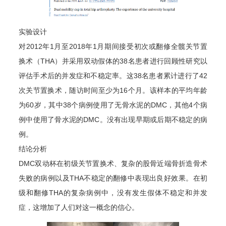
实验设计
对2012年1月至2018年1月期间接受初次或翻修全髋关节置
换术（THA）并采用双动假体的38名患者进行回顾性研究以
评估手术后的并发症和不稳定率。这38名患者累计进行了42
次关节置换术，随访时间至少为16个月。该样本的平均年龄
为60岁，其中38个病例使用了无骨水泥的DMC，其他4个病
例中使用了骨水泥的DMC。没有出现早期或后期不稳定的病
例。
结论分析
DMC双动杯在初级关节置换术、复杂的股骨近端骨折造骨术
失败的病例以及THA不稳定的翻修中表现出良好效果。在初
级和翻修THA的复杂病例中，没有发生假体不稳定和并发
症，这增加了人们对这一概念的信心。