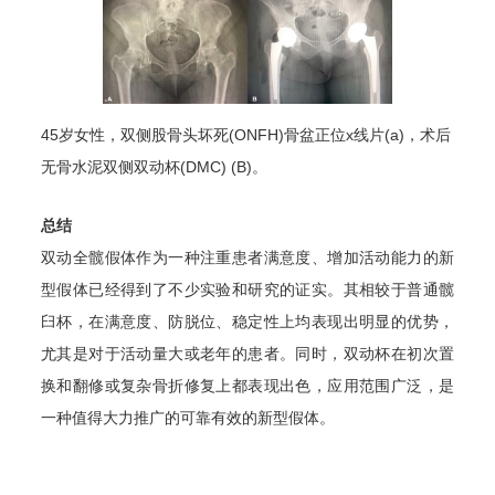
45岁女性，双侧股骨头坏死(ONFH)骨盆正位x线片(a)，术后
无骨水泥双侧双动杯(DMC) (B)。
总结
双动全髋假体作为一种注重患者满意度、增加活动能力的新
型假体已经得到了不少实验和研究的证实。其相较于普通髋
臼杯，在满意度、防脱位、稳定性上均表现出明显的优势，
尤其是对于活动量大或老年的患者。同时，双动杯在初次置
换和翻修或复杂骨折修复上都表现出色，应用范围广泛，是
一种值得大力推广的可靠有效的新型假体。