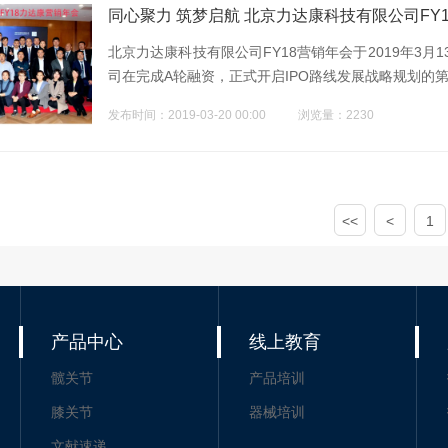
同心聚力 筑梦启航 北京力达康科技有限公司FY
北京力达康科技有限公司FY18营销年会于2019年3月
司在完成A轮融资，正式开启IPO路线发展战略规划的
区域营销经理、学院、商务人员出席了会议。
发布时间：2019-03-20 00:00
浏览量：2230
<<
<
1
产品中心
线上教育
髋关节
产品培训
膝关节
器械培训
文献速递