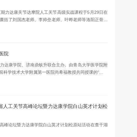
三期力达康关节达摩院人工关节高级实战课程于5月29日在
囊括了刘国杰老师、李帅垒老师、叶晔老师等洛阳正骨医
模式，通过人工关节置换临床诊疗理论讲解、手术演示参
全国各地的学员传经送宝、答疑解惑。
医院
京力达康学院、济南鼎蚨升联合主办。由青岛大学医学院附
国科学技术大学附属第一医院尚希福教授共同授课的“力达
，在山东青岛拉开序幕。现场气势非凡,内容精彩纷呈!
林省人工关节高峰论坛暨力达康学院白山英才计划松
关节高峰论坛暨力达康学院白山英才计划松原站活动在查干湖