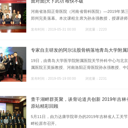
面对面|天下武功 唯快不破
河南省洛阳正骨医院（河南省骨科医院）—2019年第
郑州完美落幕。本次课程主席为孙永强教授，授课讲师
院的资深专家。课程采取理论讲解与手术实战相结合的
发布时间：2019-05-31 00:00
浏览量：2220
观、经典病例讨论以及模型骨器械操作等形式为现场来
专家自主研发的阿尔法股骨柄落地青岛大学附属
19日，由青岛大学医学院附属医院关节外科中心与北
属医院王英振教授、河南洛阳正骨医院孙永强教授、中
康学院齐鲁英才计划暨阿尔法多中心研究项目启动仪式”
发布时间：2019-05-19 00:00
浏览量：2231
查干湖畔群英聚，谈骨论道共创新 2019年吉
原站精彩回顾
5月11日，由力达康学院举办的2019年吉林省人工
畔松原市召开。