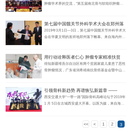
术大家多年的学术前沿成果。
肿瘤学术界的交流，“第五届南北骨与软组织肿瘤高
峰论坛—— 骨巨细胞瘤研究新进展专题研讨会暨第
一届粤桂骨与软组织肿瘤研讨会”3月22-23日在广州
星河湾大酒店落下帷幕。
第七届中国髋关节外科学术大会在郑州落
2019年3月1日—3日，第七届中国髋关节外科学术大
会在华夏文明的发祥地郑州落下帷幕。来自海内外的
两千余名专家学者参会，此次会议是春节过后的第一
场骨科学术盛宴，也是国内骨科最高规格的三个学术
盛会之一。
用行动诠释医者仁心 肿瘤专家精准扶贫
得知新疆维吾尔自治区有两个贫困家庭儿童患了恶性
骨肿瘤情况，广东省润希靖南抗骨癌基金会暨中山大
学附属第一医院骨肿瘤科主任沈靖南教授日夜兼程奔
波3800公里来到新疆，与新疆医科大学第一附属医
院的骨肿瘤专家一起，将两个孩子从死亡线上成功挽
引领骨科新趋势 再谱恢弘新篇章 ——
救了回来。
西安交通大学“一带一路”国际骨科高峰论坛于2019年
1 月 5日在古城西安盛大开幕。以医为媒，来自海内
外800多位知名骨科专家、嘉宾、学者齐聚一堂，共
议骨科技术创新和产业发展大计。
<<
<
1
2
3