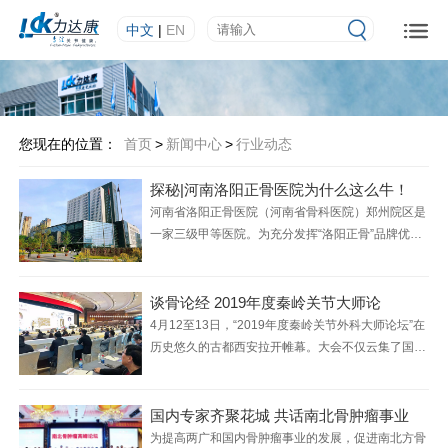
中文
|
EN
您现在的位置：
首页
>
新闻中心
>
行业动态
探秘|河南洛阳正骨医院为什么这么牛！
河南省洛阳正骨医院（河南省骨科医院）郑州院区是
一家三级甲等医院。为充分发挥“洛阳正骨”品牌优势
和技术优势，河南省成立了首家以骨健康管理为特
色、体现中医治未病理念的河南省洛阳正骨医院河南
省骨科医院健康管理中心，该中心坚持预防为主，通
谈骨论经 2019年度秦岭关节大师论
过调整人体阴阳平衡、增强人体正气，同时开展全方
4月12至13日，“2019年度秦岭关节外科大师论坛”在
位健康风险评估与干预管理服务，努力实现保健、养
历史悠久的古都西安拉开帷幕。大会不仅云集了国内
生、咨询、诊疗、康复等多位一体的个体化健康管理
骨科界的名家大师，更是吸引了来自全国各地的400
目标。
余名骨科医学同仁参加了本次学术会议，其规模盛况
空前。大家相聚一堂，就骨科领域的新理论、新观
国内专家齐聚花城 共话南北骨肿瘤事业
点、新技术及新进展等进行了学术研讨，共同分享学
为提高两广和国内骨肿瘤事业的发展，促进南北方骨